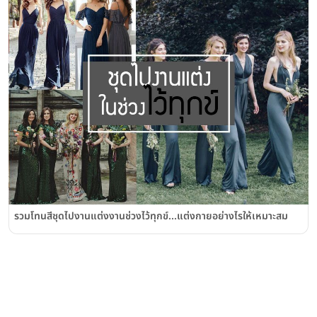
รวมโทนสีชุดไปงานแต่งงานช่วงไว้ทุกข์...แต่งกายอย่างไรให้เหมาะสม