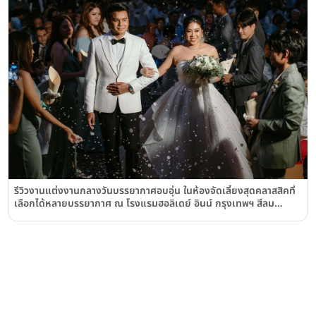
รีวิวงานแต่งงานกลางวันบรรยากาศอบอุ่น ในห้องจัดเลี้ยงสุดคลาสสิคที่
เลือกได้หลายบรรยากาศ ณ โรงแรมฮอลิเดย์ อินน์ กรุงเทพฯ สีลม
Holiday Inn Bangkok Silom