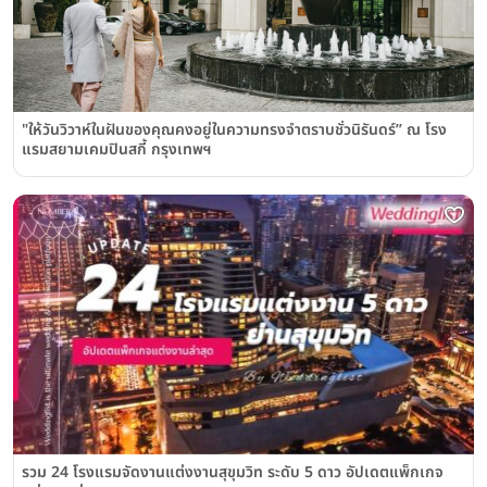
"ให้วันวิวาห์ในฝันของคุณคงอยู่ในความทรงจำตราบชั่วนิรันดร์” ณ โรง
แรมสยามเคมปินสกี้ กรุงเทพฯ
รวม 24 โรงแรมจัดงานแต่งงานสุขุมวิท ระดับ 5 ดาว อัปเดตแพ็กเกจ