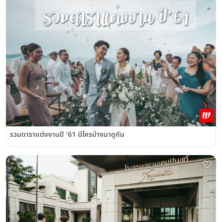
รวมดาราแต่งงานปี '61 มีใครบ้างมาดูกัน