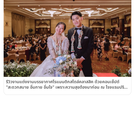
รีวิวงานแต่งงานบรรยากาศโรแมนติกสไตล์คลาสสิค ด้วยคอนเซ็ปต์
"สะดวกสบาย อิ่มกาย อิ่มใจ" เพราะความสุขต้องมาก่อน ณ โรงแรมปริ
นซ์พาเลซ Prince Palace Hotel