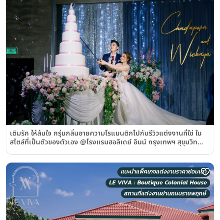
เติมรัก ให้ล้นใจ กรุ่นกลิ่นอายความโรแมนติกไปกับรีวิวแต่งงานที่ใช่ ใน
สไตล์ที่เป็นตัวของตัวเอง @โรงแรมฮอลิเดย์ อินน์ กรุงเทพฯ สุขุมวิท
(Holiday Inn Bangkok Sukhumvit)