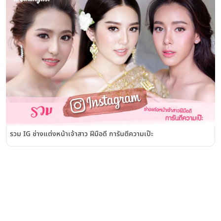
รวม IG ช่างแต่งหน้าเจ้าสาว ฝีมือดี การันตีความเป๊ะ