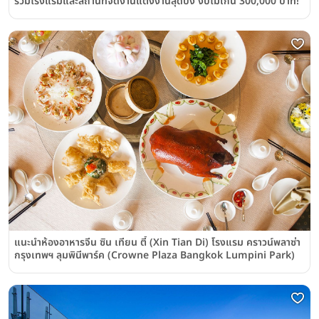
รวมโรงแรมและสถานที่จัดงานแต่งงานสุดปัง งบไม่เกิน 300,000 บาท!
แนะนำห้องอาหารจีน ซิน เทียน ตี้ (Xin Tian Di) โรงแรม คราวน์พลาซ่า
กรุงเทพฯ ลุมพินีพาร์ค (Crowne Plaza Bangkok Lumpini Park)