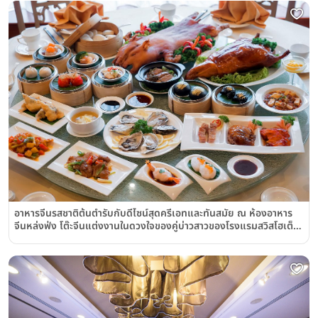
อาหารจีนรสชาติต้นตำรับกับดีไซน์สุดครีเอทและทันสมัย ณ ห้องอาหาร
จีนหล่งฟ่ง โต๊ะจีนแต่งงานในดวงใจของคู่บ่าวสาวของโรงแรมสวิสโฮเต็ล
กรุงเทพฯ รัชดา