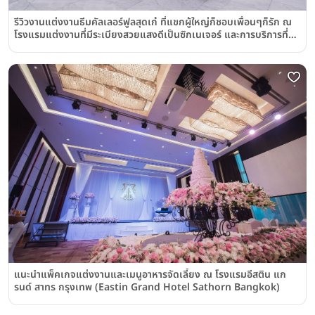
รีวิวงานแต่งงานธีมคัลเลอร์ฟูลสุดเก๋ ที่แขกผู้ใหญ่ก็ชอบเพื่อนๆก็รัก ณ
โรงแรมแต่งงานที่มีระเบียงสวยแสงดีเป็นซิกเนเจอร์ และการบริการที่
ต้องบอกต่อ @โรงแรมอีสติน แกรนด์ สาทร กรุงเทพฯ Eastin Grand
Hotel Sathorn Bangkok
แนะนำแพ็คเกจแต่งงานและเมนูอาหารจัดเลี้ยง ณ โรงแรมอีสติน แก
รนด์ สาทร กรุงเทพ (Eastin Grand Hotel Sathorn Bangkok)