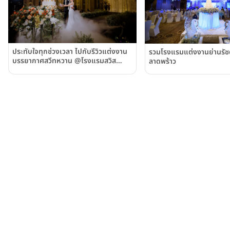
ประทับใจทุกช่วงเวลา ไปกับรีวิวแต่งงาน
รวมโรงแรมแต่งงานย่านรัช
บรรยากาศสวีทหวาน @โรงแรมสวิส
ลาดพร้าว
โฮเต็ล กรุงเทพฯ รัชดา (Swissôtel
Bangkok Ratchada)