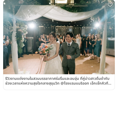
รีวิวงานแต่งงานในสวนบรรยากาศร่มรื่นและอบอุ่น ที่คู่บ่าวสาวดื่มด่ำกับ
ช่วงเวลาแห่งความสุขใจกลางสุขุมวิท @โรงแรมแมริออท เอ็กเซ็กคิวทีฟ
อพาร์ตเมนท์ สุขุมวิท พาร์ค