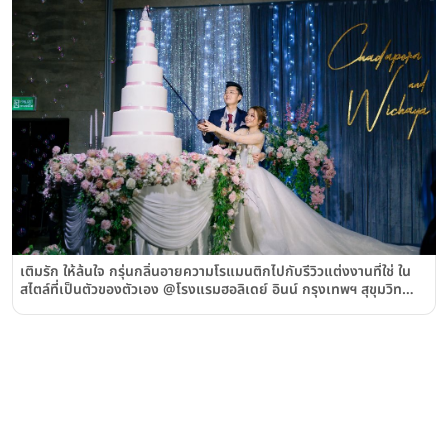
เติมรัก ให้ล้นใจ กรุ่นกลิ่นอายความโรแมนติกไปกับรีวิวแต่งงานที่ใช่ ใน
สไตล์ที่เป็นตัวของตัวเอง @โรงแรมฮอลิเดย์ อินน์ กรุงเทพฯ สุขุมวิท
(Holiday Inn Bangkok Sukhumvit)