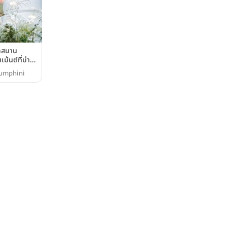
ุกสนาน
้นต์ที่บ่าว
ntre Point
Lumphini