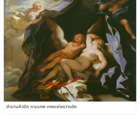
ตำนานคิวปิด กามเทพ เทพแห่งความรัก