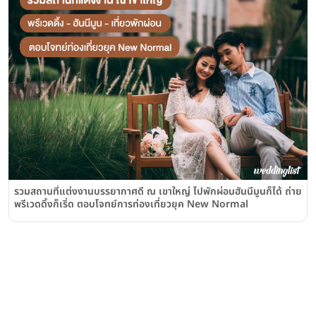
รวมสถานที่แต่งงานบรรยากาศดี ณ เขาใหญ่ ไปพักผ่อนฮันนีมูนก็ได้ ถ่าย
พรีเวดดิ้งก็เริ่ด ตอบโจทย์การท่องเที่ยวยุค New Normal