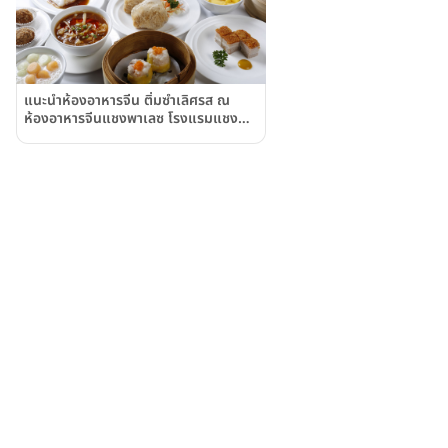
แนะนำห้องอาหารจีน ติ่มซำเลิศรส ณ
ห้องอาหารจีนแชงพาเลซ โรงแรมแชงก
รี-ลา กรุงเทพฯ