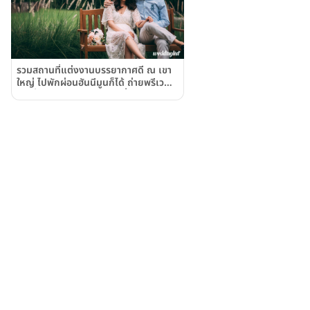
รวมสถานที่แต่งงานบรรยากาศดี ณ เขา
ใหญ่ ไปพักผ่อนฮันนีมูนก็ได้ ถ่ายพรีเวดดิ้
งก็เริ่ด ตอบโจทย์การท่องเที่ยวยุค New
Normal