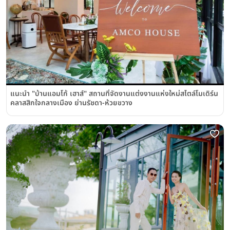
แนะนำ "บ้านแอมโก้ เฮาส์" สถานที่จัดงานแต่งงานแห่งใหม่สไตล์โมเดิร์น
คลาสสิกใจกลางเมือง ย่านรัชดา-ห้วยขวาง