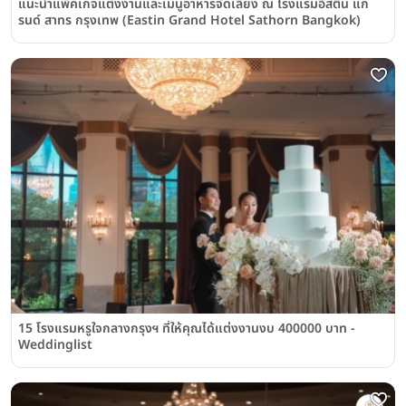
แนะนำแพ็คเกจแต่งงานและเมนูอาหารจัดเลี้ยง ณ โรงแรมอีสติน แก
รนด์ สาทร กรุงเทพ (Eastin Grand Hotel Sathorn Bangkok)
15 โรงแรมหรูใจกลางกรุงฯ ที่ให้คุณได้แต่งงานงบ 400000 บาท -
Weddinglist