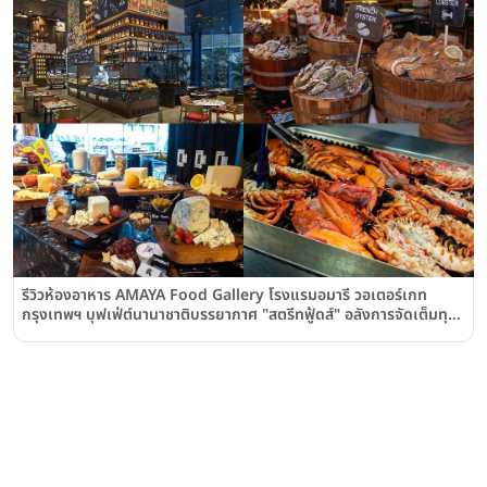
รีวิวห้องอาหาร AMAYA Food Gallery โรงแรมอมารี วอเตอร์เกท
กรุงเทพฯ บุฟเฟ่ต์นานาชาติบรรยากาศ "สตรีทฟู้ดส์" อลังการจัดเต็มทุก
ซุ้มจนสายบุฟเฟ่ต์ร้องว้าว!