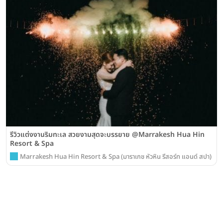
รีวิวแต่งงานริมทะเล สวยงามสุดจะบรรยาย @Marrakesh Hua Hin
Resort & Spa
Marrakesh Hua Hin Resort & Spa (มาราเกช หัวหิน รีสอร์ท แอนด์ สปา)