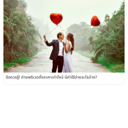
ข้อควรรู้! ถ่ายพรีเวดดิ้งราคาเท่าไหร่ มีค่าใช้จ่ายอะไรบ้าง?