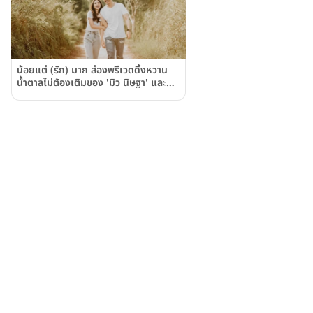
น้อยแต่ (รัก) มาก ส่องพรีเวดดิ้งหวาน
น้ำตาลไม่ต้องเติมของ 'มิว นิษฐา' และ
'ไฮโซเซ้นต์'