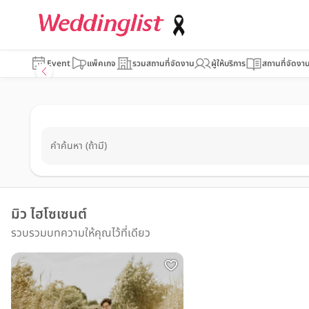
Event
แพ็คเกจ
รวมสถานที่จัดงาน
ผู้ให้บริการ
สถานที่จัดงา
คำค้นหา (ถ้ามี)
มิว ไฮโซเซนต์
รวบรวมบทความให้คุณไว้ที่เดียว