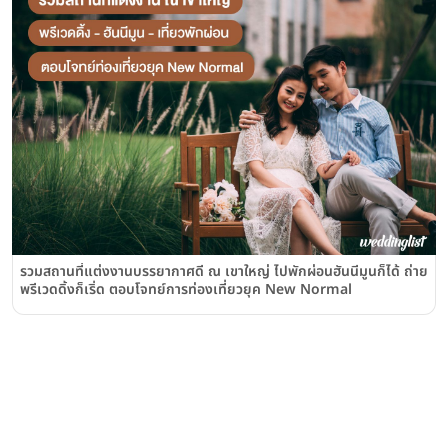
รวมสถานที่แต่งงานบรรยากาศดี ณ เขาใหญ่ ไปพักผ่อนฮันนีมูนก็ได้ ถ่าย
พรีเวดดิ้งก็เริ่ด ตอบโจทย์การท่องเที่ยวยุค New Normal