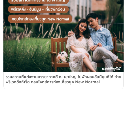
รวมสถานที่แต่งงานบรรยากาศดี ณ เขาใหญ่ ไปพักผ่อนฮันนีมูนก็ได้ ถ่าย
พรีเวดดิ้งก็เริ่ด ตอบโจทย์การท่องเที่ยวยุค New Normal