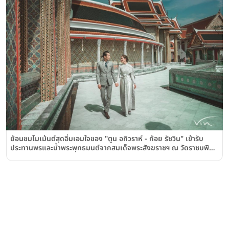
ย้อนชมโมเม้นต์สุดอิ่มเอมใจของ "ตูน อทิวราห์ - ก้อย รัชวิน" เข้ารับ
ประทานพรและน้ำพระพุทธมนต์จากสมเด็จพระสังฆราชฯ ณ วัดราชบพิธ
สถิตมหาสีมารามราชวรวิหาร