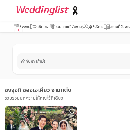
Event
แพ็คเกจ
รวมสถานที่จัดงาน
ผู้ให้บริการ
สถานที่จัดงา
คำค้นหา (ถ้ามี)
ซงจุงกิ ซองเฮเคียว งานแต่ง
รวบรวมบทความให้คุณไว้ที่เดียว