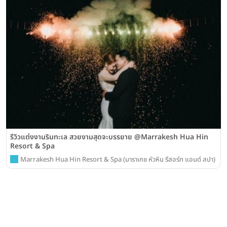
รีวิวแต่งงานริมทะเล สวยงามสุดจะบรรยาย @Marrakesh Hua Hin
Resort & Spa
Marrakesh Hua Hin Resort & Spa (มาราเกช หัวหิน รีสอร์ท แอนด์ สปา)