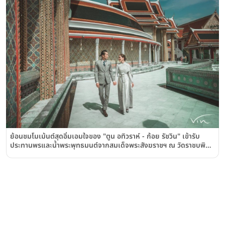
ย้อนชมโมเม้นต์สุดอิ่มเอมใจของ "ตูน อทิวราห์ - ก้อย รัชวิน" เข้ารับ
ประทานพรและน้ำพระพุทธมนต์จากสมเด็จพระสังฆราชฯ ณ วัดราชบพิธ
สถิตมหาสีมารามราชวรวิหาร