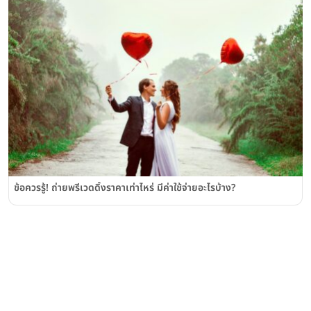
ข้อควรรู้! ถ่ายพรีเวดดิ้งราคาเท่าไหร่ มีค่าใช้จ่ายอะไรบ้าง?