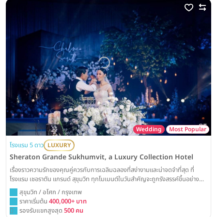
Wedding
Most Popular
โรงแรม 5 ดาว
LUXURY
Sheraton Grande Sukhumvit, a Luxury Collection Hotel
เรื่องราวความรักของคุณคู่ควรกับการเฉลิมฉลองที่สง่างามและน่าจดจำที่สุด ที่
โรงแรม เชอราตัน แกรนด์ สุขุมวิท ทุกโมเมนต์ในวันสำคัญจะถูกรังสรรค์ขึ้นอย่าง
วิจิตรบรรจง ด้วยมนต์เสน่ห์ของห้องแกรนด์บอลรูมสุดคลาสสิก พร้อมบริการเหนือ
สุขุมวิท / อโศก / กรุงเทพ
ระดับ ณ แลนด์มาร์คใจกลางกรุงเทพฯ ที่จะสร้างความประทับใจให้แก่แขกผู้มีเกียรติ
ราคาเริ่มต้น
400,000+ บาท
ทุกคน
รองรับแขกสูงสุด
500 คน