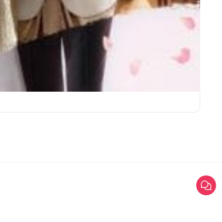
ชุดเจ้
©2025 Weddinglist สงวนสิทธิ์ทั้งหมด