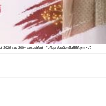
026 รวม 200+ แบรนด์ชั้นนำ คุ้มที่สุด ปลดล็อกดีลที่ดีที่สุดแห่งปี
สมัครบัตรเครดิต KTC
glist.co.th
เกี่ยวกับ Weddinglist