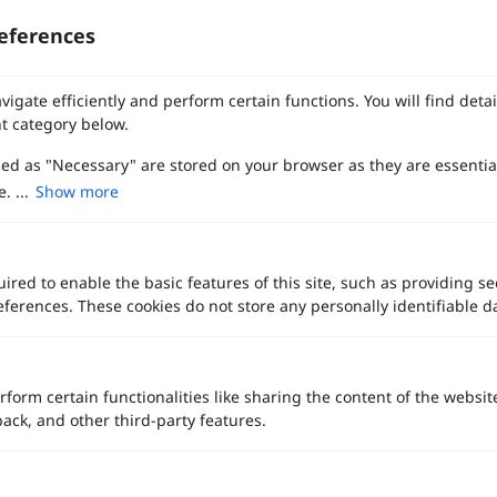
eferences
vigate efficiently and perform certain functions. You will find det
t category below.
zed as "Necessary" are stored on your browser as they are essentia
. ...
Show more
มหกรรมงานแต่งที่ยิ่งใหญ่ที่สุดในประเทศไทย Thailand Weddinglist
2026 รวม 200+ แบรนด์ชั้นนำ คุ้มที่สุด ปลดล็อกดีลที่ดีที่สุดแห่งปี
ired to enable the basic features of this site, such as providing se
ferences. These cookies do not store any personally identifiable d
ทาง Weddinglist จะเก็บรักษาข้อมูลความลับของลูกค้าโดยจะไม่เปิด
เผยข้อมูลต่อสาธารณชน เพื่อประโยชน์สูงสุดในการเข้าถึงข้อมูลและ
สิทธิพิเศษต่าง ๆ ของทางโรงแรมและสถานที่จัดงานแต่งงาน
rform certain functionalities like sharing the content of the websit
back, and other third-party features.
เพื่อประสิทธิภาพในการใช้งาน Website Weddinglist ที่ดียิ่งขึ้น
สนับสนุนโดย
กรุณายอมรับคุกกี้