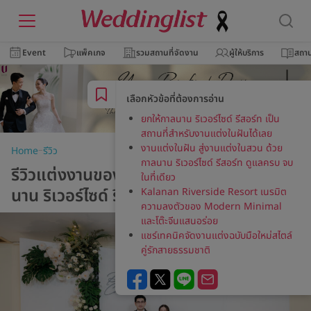
Event
แพ็คเกจ
รวมสถานที่จัดงาน
ผู้ให้บริการ
สถาน
เลือกหัวข้อที่ต้องการอ่าน
ยกให้กาลนาน ริเวอร์ไซด์ รีสอร์ท เป็น
สถานที่สำหรับงานแต่งในฝันได้เลย
งานแต่งในฝัน สู่งานแต่งในสวน ด้วย
–
Home
รีวิว
กาลนาน ริเวอร์ไซด์ รีสอร์ท ดูแลครบ จบ
รีวิวแต่งงานของคู่รักสายธรรมชาติ ณ กาล
ในที่เดียว
นาน ริเวอร์ไซด์ รีสอร์ท
Kalanan Riverside Resort เนรมิต
ความลงตัวของ Modern Minimal
และโต๊ะจีนแสนอร่อย
แชร์เทคนิคจัดงานแต่งฉบับมือใหม่สไตล์
คู่รักสายธรรมชาติ