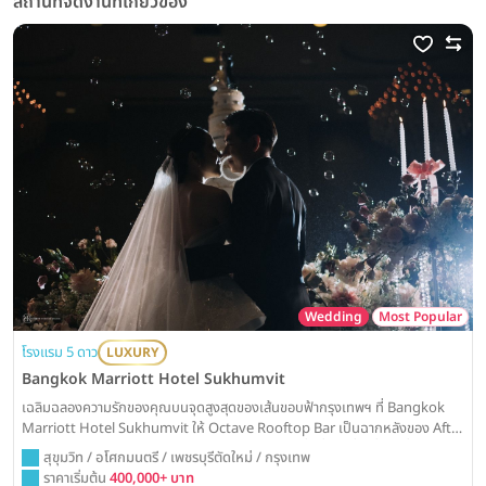
สถานที่จัดงานที่เกี่ยวข้อง
Wedding
Most Popular
โรงแรม 5 ดาว
LUXURY
Bangkok Marriott Hotel Sukhumvit
เฉลิมฉลองความรักของคุณบนจุดสูงสุดของเส้นขอบฟ้ากรุงเทพฯ ที่ Bangkok
Marriott Hotel Sukhumvit ให้ Octave Rooftop Bar เป็นฉากหลังของ After
Party สุดชิค หรือเลือกจัดงานในห้องบอลรูมสุดหรู เพื่อค่ำคืนที่น่าตื่นตาตื่นใจและ
สุขุมวิท / อโศกมนตรี / เพชรบุรีตัดใหม่ / กรุงเทพ
สมบูรณ์แบบ
ราคาเริ่มต้น
400,000+ บาท