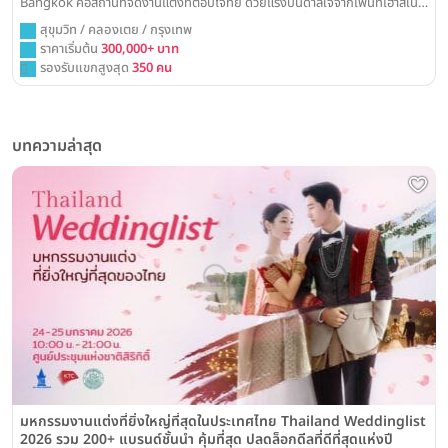
Bangkok คือสถานที่จัดงานแต่งที่ตอบโจทย์ ด้วยแรงบันดาลใจจากเพนท์เฮาส์ใน
นิวยอร์ก พร้อมบันไดวนที่เป็นเอกลักษณ์สำหรับช็อตภาพที่น่าจดจำ
สุขุมวิท / คลองเตย / กรุงเทพ
ราคาเริ่มต้น
300,000+ บาท
รองรับแขกสูงสุด
350 คน
บทความล่าสุด
มหกรรมงานแต่งที่ยิ่งใหญ่ที่สุดในประเทศไทย Thailand Weddinglist
2026 รวม 200+ แบรนด์ชั้นนำ คุ้มที่สุด ปลดล็อกดีลที่ดีที่สุดแห่งปี