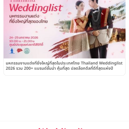
มหกรรมงานแต่งที่ยิ่งใหญ่ที่สุดในประเทศไทย Thailand Weddinglist
2026 รวม 200+ แบรนด์ชั้นนำ คุ้มที่สุด ปลดล็อกดีลที่ดีที่สุดแห่งปี