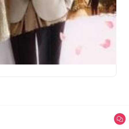
ชุดเจ้