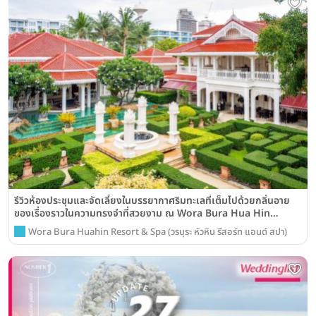
รีวิวห้องประชุมและจัดเลี้ยงในบรรยากาศริมทะเลที่เต็มไปด้วยกลิ่นอาย
ของเรื่องราวในความทรงจำที่สวยงาม ณ Wora Bura Hua Hin
Resort & Spa
Wora Bura Huahin Resort & Spa (วรบุระ หัวหิน รีสอร์ท แอนด์ สปา)