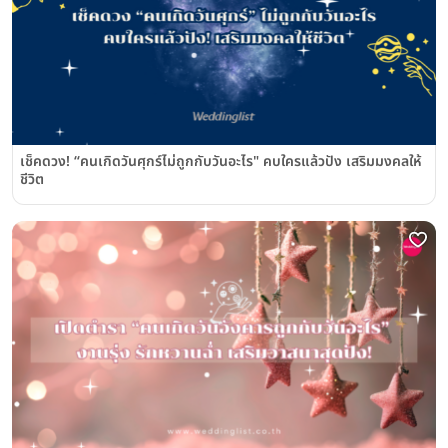
เช็คดวง! “คนเกิดวันศุกร์ไม่ถูกกับวันอะไร" คบใครแล้วปัง เสริมมงคลให้
ชีวิต