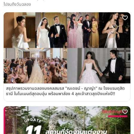
ไปจนถึงวันฉลอง
สรุปภาพรวมงานฉลองมงคลสมรส "ณเดชน์ - ญาญ่า" ณ โรงแรมดุสิต
ธานี ในโมเมนต์สุดอบอุ่น พร้อมพาส่อง 4 ลุคเจ้าสาวสุดปังแห่งปี!!