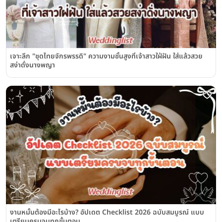
เจาะลึก "ชุดไทยจักรพรรดิ" ความงามชั้นสูงที่เจ้าสาวใฝ่ฝัน ใส่แล้วสวย
สง่าดั่งนางพญา
งานหมั้นต้องมีอะไรบ้าง? อัปเดต Checklist 2026 ฉบับสมบูรณ์ แบบ
เตรียมครบจบทุกขั้นตอน