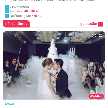
Lumpini คือสถานที่จัดงานแต่งที่ตอบโจทย์อย่างลงตัว ด้วยห้องจัดเลี้ยงโอ่โถงที่
พร้อมรองรับทุกความต้องการ และทีมงานมืออาชีพที่พร้อมดูแลวันสำคัญของคุณ
สาทร / กรุงเทพ
ราคาเริ่มต้น
40,000+ บาท
รองรับแขกสูงสุด
450 คน
คลิกขอแพ็กเกจ
ดูรายละเอียด
Wedding
โรงแรม