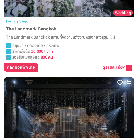
Wedding
โรงแรม 5 ดาว
The Landmark Bangkok
The Landmark Bangkok สถานที่จัดงานแต่งงานหรูใจกลางสุขุม […]
สุขุมวิท / คลองเตย / กรุงเทพ
ราคาเริ่มต้น
30,000+ บาท
รองรับแขกสูงสุด
800 คน
คลิกขอแพ็กเกจ
ดูรายละเอียด