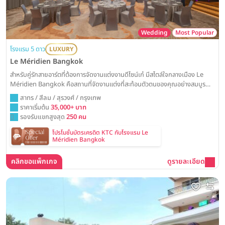
Wedding
Most Popular
โรงแรม 5 ดาว
LUXURY
Le Méridien Bangkok
สำหรับคู่รักสายอาร์ตที่ต้องการจัดงานแต่งงานดีไซน์เก๋ มีสไตล์ใจกลางเมือง Le
Méridien Bangkok คือสถานที่จัดงานแต่งที่สะท้อนตัวตนของคุณอย่างสมบูรณ์
แบบ ด้วยห้องจัดเลี้ยงดีไซน์ร่วมสมัย พร้อมเปลี่ยนวันสำคัญของคุณให้กลายเป็น
สาทร / สีลม / สุรวงศ์ / กรุงเทพ
งานวิวาห์สุดชิคที่ไม่เหมือนใคร
ราคาเริ่มต้น
35,000+ บาท
รองรับแขกสูงสุด
250 คน
โปรโมชั่นบัตรเครดิต KTC กับโรงแรม Le
Méridien Bangkok
คลิกขอแพ็กเกจ
ดูรายละเอียด