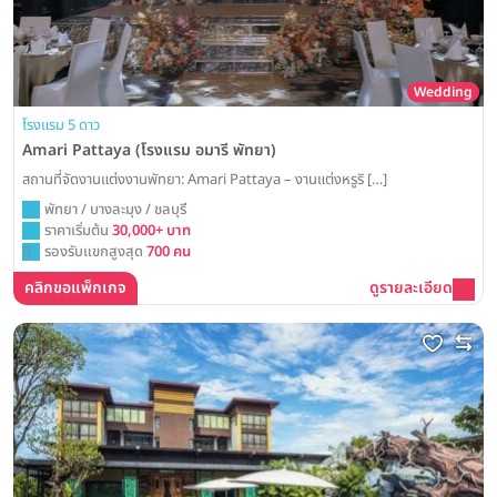
Wedding
โรงแรม 5 ดาว
Amari Pattaya (โรงแรม อมารี พัทยา)
สถานที่จัดงานแต่งงานพัทยา: Amari Pattaya – งานแต่งหรูริ […]
พัทยา / บางละมุง / ชลบุรี
ราคาเริ่มต้น
30,000+ บาท
รองรับแขกสูงสุด
700 คน
คลิกขอแพ็กเกจ
ดูรายละเอียด