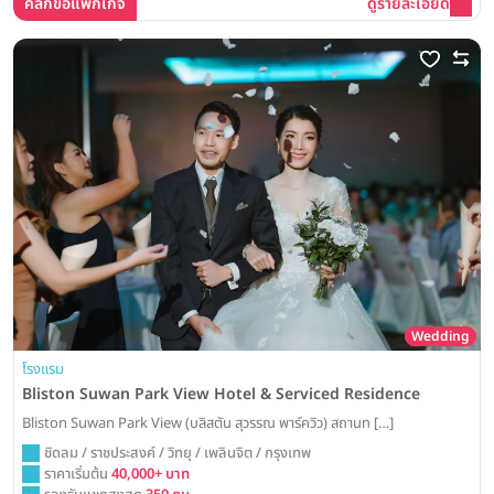
คลิกขอแพ็กเกจ
ดูรายละเอียด
Wedding
โรงแรม
Bliston Suwan Park View Hotel & Serviced Residence
Bliston Suwan Park View (บลิสตัน สุวรรณ พาร์ควิว) สถานท […]
ชิดลม / ราชประสงค์ / วิทยุ / เพลินจิต / กรุงเทพ
ราคาเริ่มต้น
40,000+ บาท