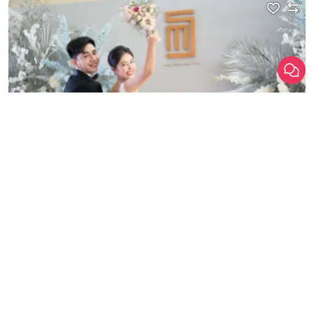
เลือก
1
รายการ
เปรียบเทียบ
Wedding
โรงแรม
Siam Mandarina Hotel Suvarnabhumi Airport
Siam Mandarina Hotel Suvarnabhumi Airport สถานที่จัดงาน […]
สมุทรปราการ / บางพลี / สุวรรณภูมิ / ลาดกระบัง
ราคาเริ่มต้น
50,000+ บาท
รองรับแขกสูงสุด
800 คน
คลิกขอแพ็กเกจ
ดูรายละเอียด