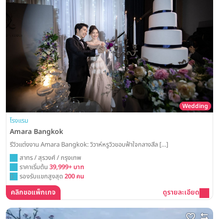
Wedding
โรงแรม
Amara Bangkok
รีวิวแต่งงาน Amara Bangkok: วิวาห์หรูวิวขอบฟ้าใจกลางสีล […]
สาทร / สุรวงศ์ / กรุงเทพ
ราคาเริ่มต้น
39,999+ บาท
รองรับแขกสูงสุด
200 คน
คลิกขอแพ็กเกจ
ดูรายละเอียด