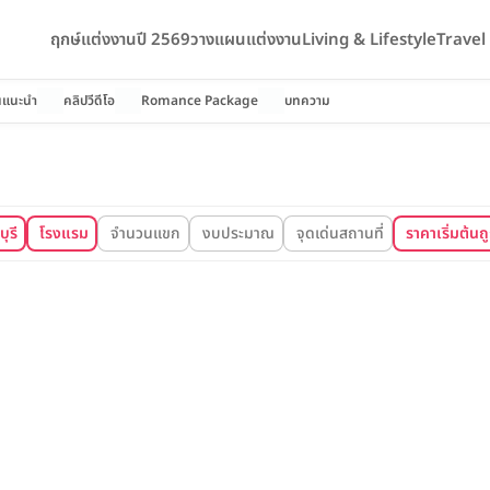
ฤกษ์แต่งงานปี 2569
วางแผนแต่งงาน
Living & Lifestyle
Trave
นแนะนำ
คลิปวีดีโอ
Romance Package
บทความ
ุรี
โรงแรม
จำนวนแขก
งบประมาณ
จุดเด่นสถานที่
ราคาเริ่มต้นถู