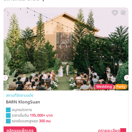
Wedding
Party
สถานที่จัดงานแต่ง
BARN KlongSuan
สมุทรปราการ
ราคาเริ่มต้น
195,000+ บาท
รองรับแขกสูงสุด
300 คน
คลิกขอแพ็กเกจ
ดูรายละเอียด