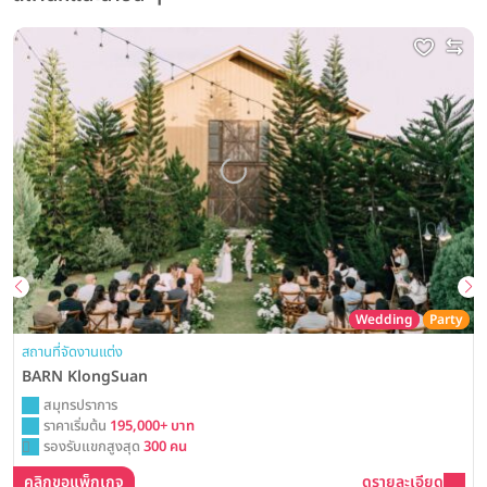
Wedding
Party
สถานที่จัดงานแต่ง
BARN KlongSuan
สมุทรปราการ
ราคาเริ่มต้น
195,000+ บาท
รองรับแขกสูงสุด
300 คน
คลิกขอแพ็กเกจ
ดูรายละเอียด