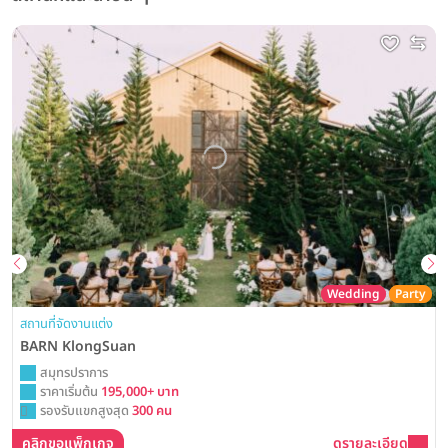
Wedding
Party
สถานที่จัดงานแต่ง
BARN KlongSuan
สมุทรปราการ
ราคาเริ่มต้น
195,000+ บาท
รองรับแขกสูงสุด
300 คน
คลิกขอแพ็กเกจ
ดูรายละเอียด