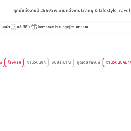
ฤกษ์แต่งงานปี 2569
วางแผนแต่งงาน
Living & Lifestyle
Trave
นแนะนำ
คลิปวีดีโอ
Romance Package
บทความ
ทพ
โรงแรม
จำนวนแขก
งบประมาณ
จุดเด่นสถานที่
จำนวนแขกมาก