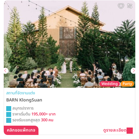
Wedding
Party
สถานที่จัดงานแต่ง
BARN KlongSuan
สมุทรปราการ
ราคาเริ่มต้น
195,000+ บาท
รองรับแขกสูงสุด
300 คน
คลิกขอแพ็กเกจ
ดูรายละเอียด