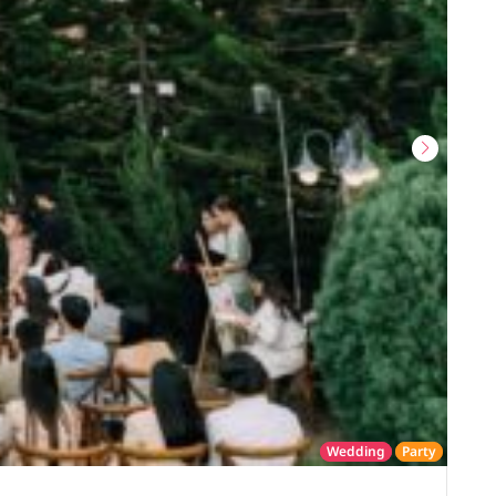
Wedding
Party
โรงแรม