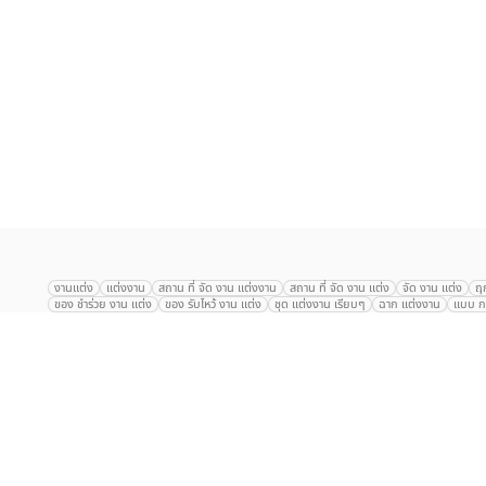
เลือก
1
รายการ
งานแต่ง
แต่งงาน
สถาน ที่ จัด งาน แต่งงาน
สถาน ที่ จัด งาน แต่ง
จัด งาน แต่ง
ฤ
ของ ชำร่วย งาน แต่ง
ของ รับไหว้ งาน แต่ง
ชุด แต่งงาน เรียบๆ
ฉาก แต่งงาน
แบบ กา
The Eros Grand Wedding
Baan Dusit Thani
รัตนพิมาน
Tango Woods Stud
Gaysorn Urban Resort
Kimpton Maa-Lai Bangkok
Grande Centre Point
The Peninsula Bangkok
TRUE ICON HALL
Reignwood Park
Graph Hotel
Courtyard
Conrad Bangkok
Hotel Nikko
The Sukosol
Millennium Hilt
Alexander Hotel
Crowne Plaza
Avana Grand Hotel and Convention Centr
Dusit Gourmet Event
Shanghai Mansion
RARIN
Novotel Siam Square
Centara Grand
Montien Riverside
Anantara Riverside
Century Park
G
Eastin Grand Hotel Sathorn
Prince Palace Hotel Bangkok
Tolani กุยบุรี
P
Arnoma Grand Bangkok
Radisson Blu Plaza Bangkok
ANA ANAN พัทยา
The Berkeley
AVANI+ Riverside Bangkok Hotel
ibis Styles
Hotel Nikko ชลบ