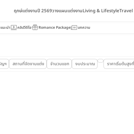
ฤกษ์แต่งงานปี 2569
วางแผนแต่งงาน
Living & Lifestyle
Trave
นแนะนำ
คลิปวีดีโอ
Romance Package
บทความ
รัญฯ
สถานที่จัดงานแต่ง
จำนวนแขก
งบประมาณ
ราคาเริ่มต้นสูงที