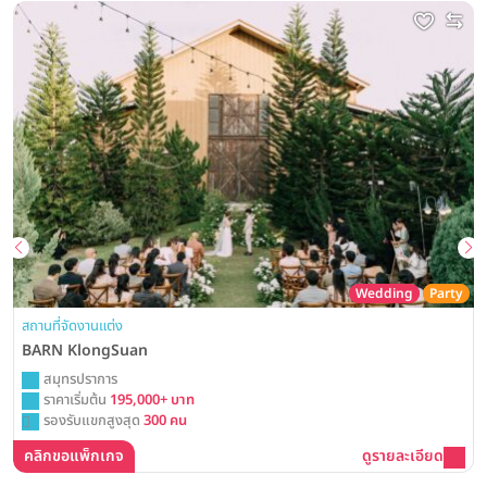
Wedding
Party
สถานที่จัดงานแต่ง
BARN KlongSuan
สมุทรปราการ
ราคาเริ่มต้น
195,000+ บาท
รองรับแขกสูงสุด
300 คน
คลิกขอแพ็กเกจ
ดูรายละเอียด