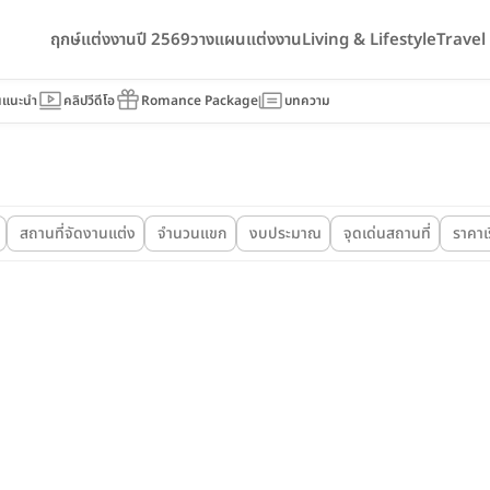
ฤกษ์แต่งงานปี 2569
วางแผนแต่งงาน
Living & Lifestyle
Trave
นแนะนำ
คลิปวีดีโอ
Romance Package
บทความ
สถานที่จัดงานแต่ง
จำนวนแขก
งบประมาณ
จุดเด่นสถานที่
ราคาเร