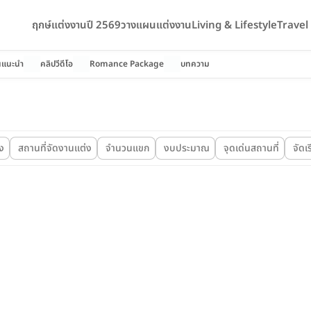
ฤกษ์แต่งงานปี 2569
วางแผนแต่งงาน
Living & Lifestyle
Trave
นแนะนำ
คลิปวีดีโอ
Romance Package
บทความ
ง
สถานที่จัดงานแต่ง
จำนวนแขก
งบประมาณ
จุดเด่นสถานที่
จัดเ