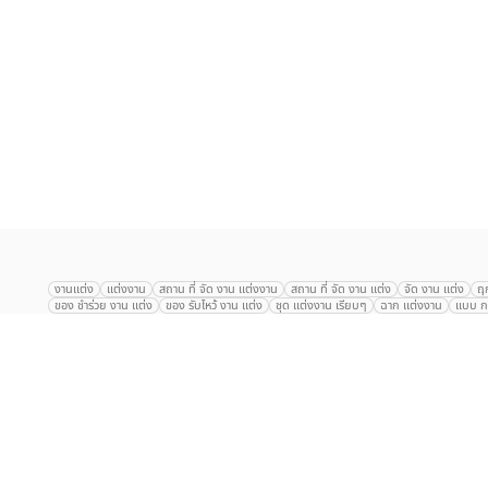
เลือก
1
รายการ
งานแต่ง
แต่งงาน
สถาน ที่ จัด งาน แต่งงาน
สถาน ที่ จัด งาน แต่ง
จัด งาน แต่ง
ฤ
ของ ชำร่วย งาน แต่ง
ของ รับไหว้ งาน แต่ง
ชุด แต่งงาน เรียบๆ
ฉาก แต่งงาน
แบบ กา
The Eros Grand Wedding
Baan Dusit Thani
รัตนพิมาน
Tango Woods Stud
Gaysorn Urban Resort
Kimpton Maa-Lai Bangkok
Grande Centre Point
The Peninsula Bangkok
TRUE ICON HALL
Reignwood Park
Graph Hotel
Courtyard
Conrad Bangkok
Hotel Nikko
The Sukosol
Millennium Hilt
Alexander Hotel
Crowne Plaza
Avana Grand Hotel and Convention Centr
Dusit Gourmet Event
Shanghai Mansion
RARIN
Novotel Siam Square
Centara Grand
Montien Riverside
Anantara Riverside
Century Park
G
Eastin Grand Hotel Sathorn
Prince Palace Hotel Bangkok
Tolani กุยบุรี
P
Arnoma Grand Bangkok
Radisson Blu Plaza Bangkok
ANA ANAN พัทยา
The Berkeley
AVANI+ Riverside Bangkok Hotel
ibis Styles
Hotel Nikko ชลบ