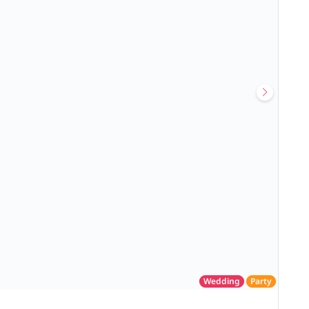
Wedding
Party
โรงแรม