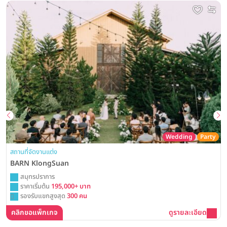
Wedding
Party
สถานที่จัดงานแต่ง
BARN KlongSuan
สมุทรปราการ
ราคาเริ่มต้น
195,000+ บาท
รองรับแขกสูงสุด
300 คน
คลิกขอแพ็กเกจ
ดูรายละเอียด