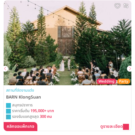
Wedding
Party
สถานที่จัดงานแต่ง
BARN KlongSuan
สมุทรปราการ
ราคาเริ่มต้น
195,000+ บาท
รองรับแขกสูงสุด
300 คน
คลิกขอแพ็กเกจ
ดูรายละเอียด